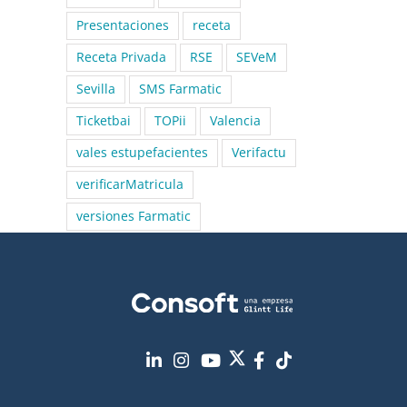
Presentaciones
receta
Receta Privada
RSE
SEVeM
Sevilla
SMS Farmatic
Ticketbai
TOPii
Valencia
vales estupefacientes
Verifactu
verificarMatricula
versiones Farmatic