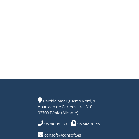
Partida Madrigueres Nord, 12
Apartado de Correos nro. 310
03700 Dénia (Alicante)
96 642 60 30
|
96 642 70 56
consoft@consoft.es