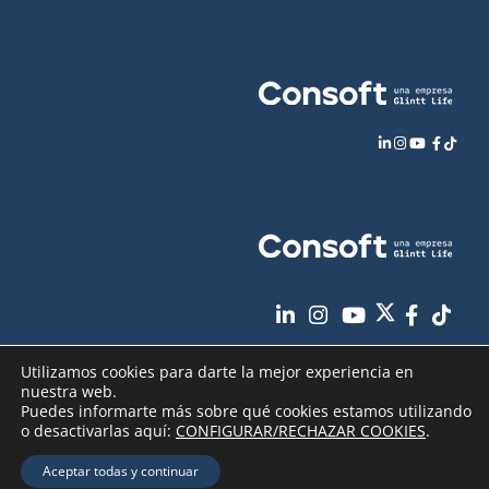
Utilizamos cookies para darte la mejor experiencia en
nuestra web.
Puedes informarte más sobre qué cookies estamos utilizando
o desactivarlas aquí:
CONFIGURAR/RECHAZAR COOKIES
.
Aviso Legal
Política de Privacidad
Copyright
2026 - Consoft |
|
|
Aceptar todas y continuar
Política de Cookies
Seguridad de sus datos
|