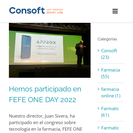
Skip
to
Toggle
content
Naviga
Inicio
Categorías
Farmatic
Consoft
Descargas
(23)
Farmacia
Servicios
(55)
Blog
Hemos participado en
farmacia
online (1)
FEFE ONE DAY 2022
Empresa
Farmatic
(61)
Nuestro director, Juan Sivera, ha
Contacto
participado en el congreso sobre
Farmatic
tecnología en la farmacia, FEFE ONE