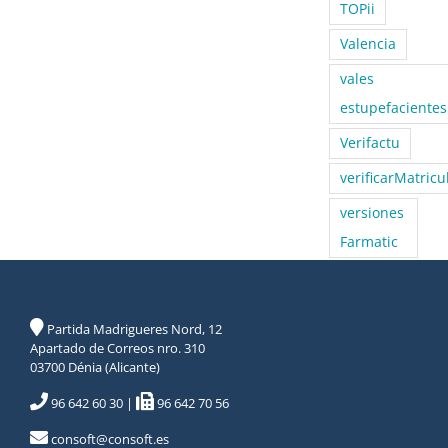
TOPii
Valencia
vales
estupefacientes
Verifactu
verificarMatricu
versiones
Farmatic
Partida Madrigueres Nord, 12
Apartado de Correos nro. 310
03700 Dénia (Alicante)
96 642 60 30
|
96 642 70 56
consoft@consoft.es