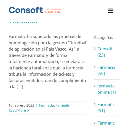
Skip
to
Toggle
content
Ticketbai
Naviga
Inicio
Farmatic ha superado las pruebas de
Categorías
Farmatic
homologación para la gestión ‘Ticketbai’
Consoft
de aplicación en el País Vasco. Así, a
Descargas
(23)
través de Farmatic y de forma
totalmente automatizada, se enviará a
Farmacia
la hacienda foral en la que la farmacia
Servicios
(55)
tributa la información de tickets y
facturas emitidos, dando cumplimiento
Blog
farmacia
a la [...]
online (1)
Empresa
Farmatic
10 febrero 2022
|
Farmacia
,
Farmatic
(61)
Read More
Contacto
Farmatic