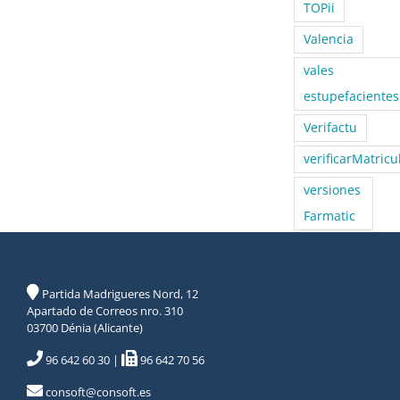
TOPii
Valencia
vales
estupefacientes
Verifactu
verificarMatricu
versiones
Farmatic
Partida Madrigueres Nord, 12
Apartado de Correos nro. 310
03700 Dénia (Alicante)
96 642 60 30
|
96 642 70 56
consoft@consoft.es