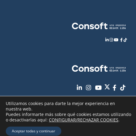
Utilizamos cookies para darte la mejor experiencia en
nuestra web.
Puedes informarte más sobre qué cookies estamos utilizando
o desactivarlas aquí:
CONFIGURAR/RECHAZAR COOKIES
.
Aviso Legal
Política de Privacidad
Copyright
2026 - Consoft |
|
|
Aceptar todas y continuar
Política de Cookies
Seguridad de sus datos
|