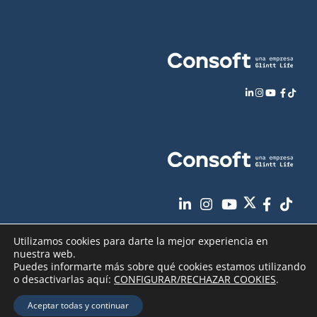
Utilizamos cookies para darte la mejor experiencia en
nuestra web.
Puedes informarte más sobre qué cookies estamos utilizando
o desactivarlas aquí:
CONFIGURAR/RECHAZAR COOKIES
.
Aviso Legal
Política de Privacidad
Copyright
2026 - Consoft |
|
|
Aceptar todas y continuar
Política de Cookies
Seguridad de sus datos
|