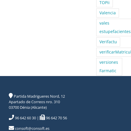
TOPii
Valencia
vales
estupefacientes
Verifactu
verificarMatricu
versiones
Farmatic
Partida Madrigueres Nord, 12
Apartado de Correos nro. 310
03700 Dénia (Alicante)
96 642 60 30
|
96 642 70 56
consoft@consoft.es