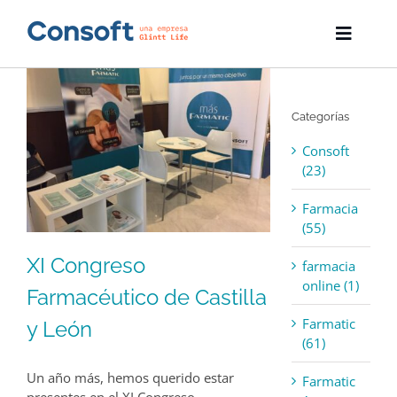
Skip
to
Toggle
content
Naviga
Inicio
Categorías
Farmatic
Consoft
Descargas
(23)
Farmacia
Servicios
(55)
Blog
XI Congreso
farmacia
online (1)
Farmacéutico de Castilla
Empresa
Farmatic
y León
(61)
Contacto
Un año más, hemos querido estar
Farmatic
presentes en el XI Congreso