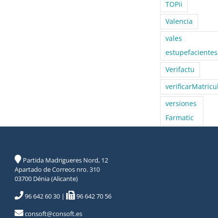
TOPii
Valencia
vales
estupefacientes
Verifactu
verificarMatricu
versiones
Farmatic
Partida Madrigueres Nord, 12
Apartado de Correos nro. 310
03700 Dénia (Alicante)
96 642 60 30
|
96 642 70 56
consoft@consoft.es