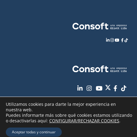
Utilizamos cookies para darte la mejor experiencia en
nuestra web.
Puedes informarte más sobre qué cookies estamos utilizando
o desactivarlas aquí:
CONFIGURAR/RECHAZAR COOKIES
.
Aviso Legal
Política de Privacidad
Copyright
2026 - Consoft |
|
|
Aceptar todas y continuar
Política de Cookies
Seguridad de sus datos
|