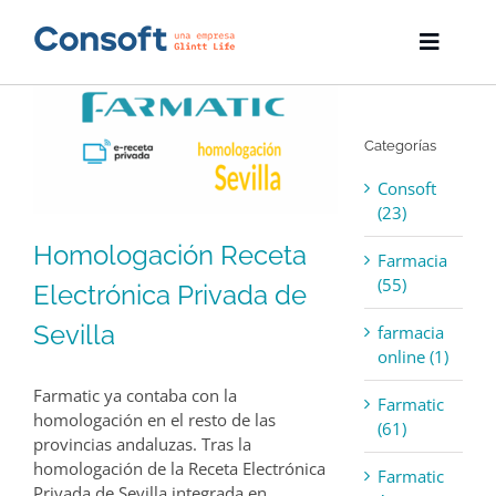
Skip
to
Toggle
content
Naviga
Inicio
Categorías
Farmatic
Consoft
Descargas
(23)
Homologación Receta
Farmacia
Servicios
(55)
Electrónica Privada de
Blog
Sevilla
farmacia
online (1)
Empresa
Farmatic ya contaba con la
Farmatic
homologación en el resto de las
(61)
Contacto
provincias andaluzas. Tras la
homologación de la Receta Electrónica
Farmatic
Privada de Sevilla integrada en