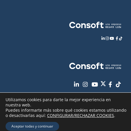
Utilizamos cookies para darte la mejor experiencia en
nuestra web.
Puedes informarte más sobre qué cookies estamos utilizando
o desactivarlas aquí:
CONFIGURAR/RECHAZAR COOKIES
.
Aviso Legal
Política de Privacidad
Copyright
2026 - Consoft |
|
|
Aceptar todas y continuar
Política de Cookies
Seguridad de sus datos
|