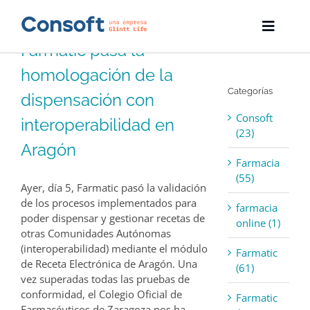
Skip
to
Toggle
content
Farmatic pasa la
Naviga
Inicio
homologación de la
Categorías
Farmatic
dispensación con
Consoft
interoperabilidad en
Descargas
(23)
Aragón
Farmacia
Servicios
(55)
Ayer, día 5, Farmatic pasó la validación
Blog
de los procesos implementados para
farmacia
poder dispensar y gestionar recetas de
online (1)
otras Comunidades Autónomas
Empresa
(interoperabilidad) mediante el módulo
Farmatic
de Receta Electrónica de Aragón. Una
(61)
Contacto
vez superadas todas las pruebas de
conformidad, el Colegio Oficial de
Farmatic
Farmacéuticos de Zaragoza nos ha