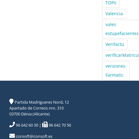
TOPii
Valencia
vales
estupefacientes
Verifactu
verificarMatricu
versiones
Farmatic
Partida Madrigueres Nord, 12
Apartado de Correos nro. 310
03700 Dénia (Alicante)
96 642 60 30
|
96 642 70 56
consoft@consoft.es