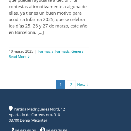
que pueden ayudarte a decidir. Si
contestas afirmativamente a alguna de
ellas, ya tienes un buen motivo para
acudir a Infarma 2025, que se celebra
los días 25, 26 y 27 de marzo, este año
en Barcelona. [...]
10 marzo 2025
|
Farmacia
,
Farmatic
,
General
Read More
Next
1
2
Partida Madrigueres Nord, 12
Apartado de Correos nro. 310
03700 Dénia (Alicante)
96 642 60 30
|
96 642 70 56