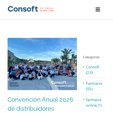
Skip
to
Toggle
content
Naviga
Inicio
Farmatic
Descargas
Categorías
Servicios
Consoft
(23)
Blog
Farmacia
Empresa
(55)
Convención Anual 2026
Contacto
farmacia
online (1)
de distribuidores