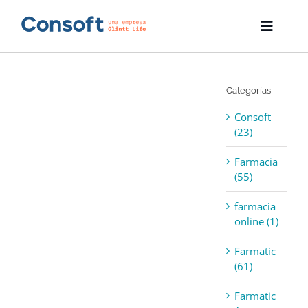
Skip
to
Toggle
content
Naviga
Inicio
Categorías
Farmatic
Consoft
Descargas
(23)
Farmacia
Servicios
(55)
Blog
farmacia
online (1)
Empresa
Farmatic
(61)
Contacto
Farmatic