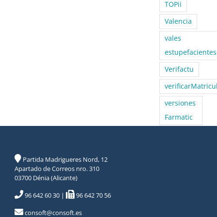
TOPii
Valencia
vales
estupefacientes
Verifactu
verificarMatricu
versiones
Farmatic
Partida Madrigueres Nord, 12
Apartado de Correos nro. 310
03700 Dénia (Alicante)
96 642 60 30
|
96 642 70 56
consoft@consoft.es