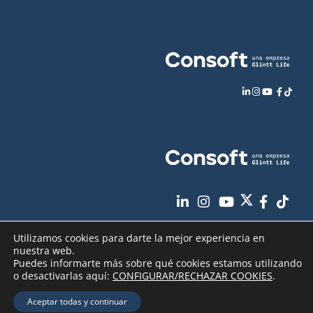
Utilizamos cookies para darte la mejor experiencia en
nuestra web.
Puedes informarte más sobre qué cookies estamos utilizando
o desactivarlas aquí:
CONFIGURAR/RECHAZAR COOKIES
.
Aviso Legal
Política de Privacidad
Copyright
2026 - Consoft |
|
|
Aceptar todas y continuar
Política de Cookies
Seguridad de sus datos
|