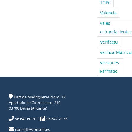
TOPii
Valencia
vales
estupefacientes
Verifactu
verificarMatricu
versiones
Farmatic
Partida Madrigueres Nord, 12
Apartado de Correos nro. 310
03700 Dénia (Alicante)
96 642 60 30
|
96 642 70 56
consoft@consoft.es