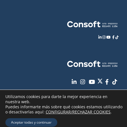
Utilizamos cookies para darte la mejor experiencia en
nuestra web.
Puedes informarte más sobre qué cookies estamos utilizando
o desactivarlas aquí:
CONFIGURAR/RECHAZAR COOKIES
.
Aviso Legal
Política de Privacidad
Copyright
2026 - Consoft |
|
|
Aceptar todas y continuar
Política de Cookies
Seguridad de sus datos
|