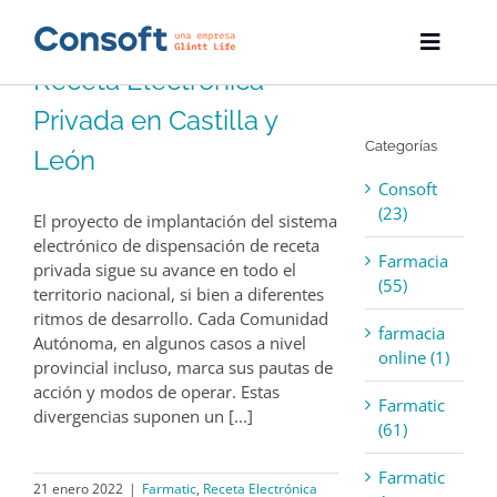
Skip
to
Toggle
content
Receta Electrónica
Naviga
Inicio
Privada en Castilla y
Categorías
Farmatic
León
Consoft
Descargas
(23)
El proyecto de implantación del sistema
electrónico de dispensación de receta
Farmacia
Servicios
privada sigue su avance en todo el
(55)
territorio nacional, si bien a diferentes
ritmos de desarrollo. Cada Comunidad
Blog
farmacia
Autónoma, en algunos casos a nivel
online (1)
provincial incluso, marca sus pautas de
Empresa
acción y modos de operar. Estas
Farmatic
divergencias suponen un [...]
(61)
Contacto
Farmatic
21 enero 2022
|
Farmatic
,
Receta Electrónica