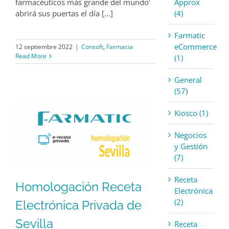
Approx
farmacéuticos más grande del mundo’
(4)
abrirá sus puertas el día [...]
Farmatic
eCommerce
12 septiembre 2022
|
Consoft
,
Farmacia
Read More
(1)
General
(57)
Kiosco (1)
Negocios
y Gestión
(7)
Receta
Homologación Receta
Electrónica
(2)
Electrónica Privada de
Sevilla
Receta