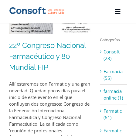
Skip
to
Toggle
content
Naviga
Inicio
Categorías
Farmatic
22º Congreso Nacional
Consoft
Farmacéutico y 80
Descargas
(23)
Mundial FIP
Farmacia
Servicios
(55)
Allí estaremos con Farmatic y una gran
Blog
novedad. Quedan pocos días para el
farmacia
inicio de este evento en el que
online (1)
Empresa
confluyen dos congresos: Congreso de
la Federación Internacional
Farmatic
Farmacéutica y Congreso Nacional
(61)
Contacto
Farmacéutico. La calificada como
Farmatic
‘reunión de profesionales