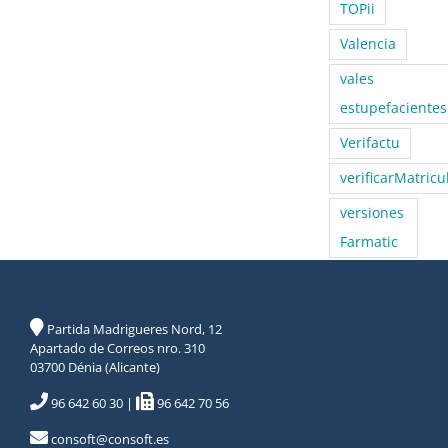
TOPii
Valencia
vales
estupefacientes
Verifactu
verificarMatricu
versiones
Farmatic
Partida Madrigueres Nord, 12
Apartado de Correos nro. 310
03700 Dénia (Alicante)
96 642 60 30
|
96 642 70 56
consoft@consoft.es