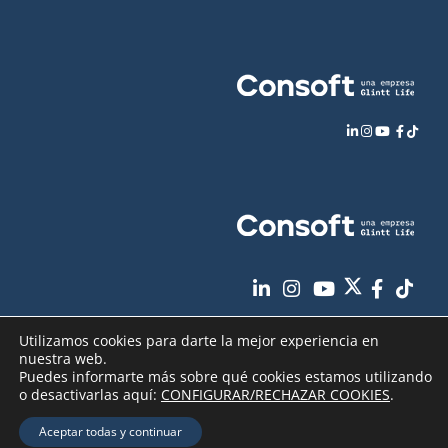
Utilizamos cookies para darte la mejor experiencia en
nuestra web.
Puedes informarte más sobre qué cookies estamos utilizando
o desactivarlas aquí:
CONFIGURAR/RECHAZAR COOKIES
.
Aviso Legal
Política de Privacidad
Copyright
2026 - Consoft |
|
|
Aceptar todas y continuar
Política de Cookies
Seguridad de sus datos
|