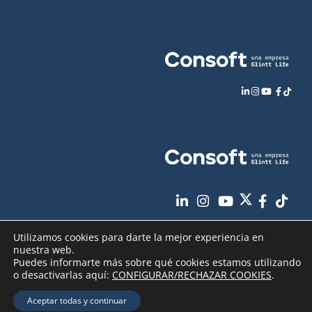
Utilizamos cookies para darte la mejor experiencia en
nuestra web.
Puedes informarte más sobre qué cookies estamos utilizando
o desactivarlas aquí:
CONFIGURAR/RECHAZAR COOKIES
.
Aviso Legal
Política de Privacidad
Copyright
2026 - Consoft |
|
|
Aceptar todas y continuar
Política de Cookies
Seguridad de sus datos
|