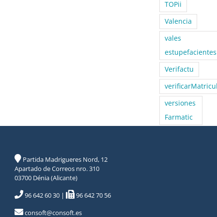
TOPii
Valencia
vales
estupefacientes
Verifactu
verificarMatricu
versiones
Farmatic
Partida Madrigueres Nord, 12
Apartado de Correos nro. 310
03700 Dénia (Alicante)
96 642 60 30
|
96 642 70 56
consoft@consoft.es