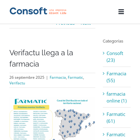
Skip
to
Toggle
content
Naviga
Previous
Next
Inicio
Categorías
Farmatic
Verifactu llega a la
Consoft
Descargas
(23)
farmacia
Farmacia
Servicios
26 septiembre 2025
|
Farmacia
,
Farmatic
,
(55)
Verifactu
Blog
farmacia
View
online (1)
Empresa
Larger
Image
Farmatic
(61)
Contacto
Farmatic