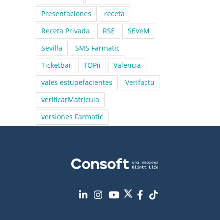
Presentaciones
receta
Receta Privada
RSE
SEVeM
Sevilla
SMS Farmatic
Ticketbai
TOPii
Valencia
vales estupefacientes
Verifactu
verificarMatricula
versiones Farmatic