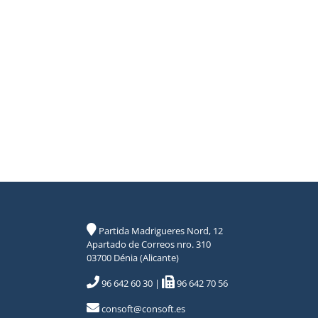
Partida Madrigueres Nord, 12
Apartado de Correos nro. 310
03700 Dénia (Alicante)
96 642 60 30
|
96 642 70 56
consoft@consoft.es