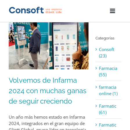
Skip
to
Toggle
content
Naviga
Inicio
Categorías
Farmatic
Consoft
Descargas
(23)
Farmacia
Servicios
(55)
Volvemos de Infarma
Blog
farmacia
2024 con muchas ganas
online (1)
Empresa
de seguir creciendo
Farmatic
(61)
Contacto
Un año más hemos estado en Infarma
2024, integrados en el gran equipo de
Farmatic
Glintt Global, grupo líder en tecnología