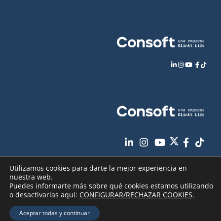
Utilizamos cookies para darte la mejor experiencia en
nuestra web.
Puedes informarte más sobre qué cookies estamos utilizando
o desactivarlas aquí:
CONFIGURAR/RECHAZAR COOKIES
.
Aviso Legal
Política de Privacidad
Copyright
2026 - Consoft |
|
|
Aceptar todas y continuar
Política de Cookies
Seguridad de sus datos
|