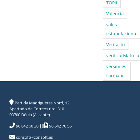
TOPii
Valencia
vales
estupefacientes
Verifactu
verificarMatricu
versiones
Farmatic
Partida Madrigueres Nord, 12
Apartado de Correos nro. 310
03700 Dénia (Alicante)
96 642 60 30
|
96 642 70 56
consoft@consoft.es