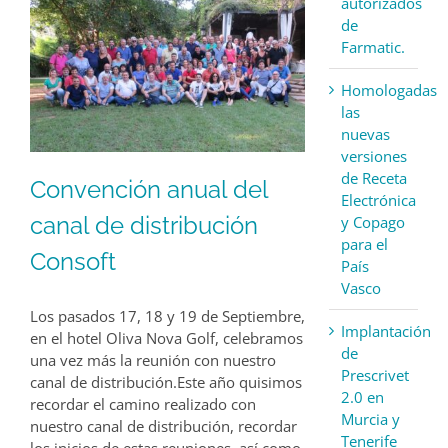
autorizados
de
Farmatic.
Homologadas
las
nuevas
versiones
de Receta
Convención anual del
Electrónica
canal de distribución
y Copago
para el
Consoft
País
Vasco
Los pasados 17, 18 y 19 de Septiembre,
Implantación
en el hotel Oliva Nova Golf, celebramos
de
una vez más la reunión con nuestro
Prescrivet
canal de distribución.Este año quisimos
2.0 en
recordar el camino realizado con
Murcia y
nuestro canal de distribución, recordar
Tenerife
los inicios de estas reuniones, así como