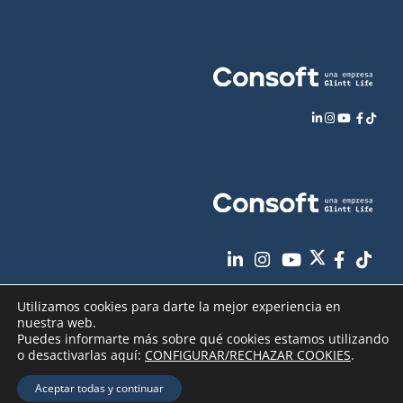
Utilizamos cookies para darte la mejor experiencia en
nuestra web.
Puedes informarte más sobre qué cookies estamos utilizando
o desactivarlas aquí:
CONFIGURAR/RECHAZAR COOKIES
.
Aviso Legal
Política de Privacidad
Copyright
2026 - Consoft |
|
|
Aceptar todas y continuar
Política de Cookies
Seguridad de sus datos
|