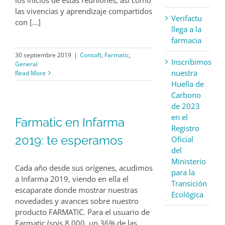
las vivencias y aprendizaje compartidos
Verifactu
con [...]
llega a la
farmacia
30 septiembre 2019
|
Consoft
,
Farmatic
,
Inscribimos
General
nuestra
Read More
Huella de
Carbono
de 2023
en el
Farmatic en Infarma
Registro
2019: te esperamos
Oficial
del
Ministerio
Cada año desde sus orígenes, acudimos
para la
a Infarma 2019, viendo en ella el
Transición
escaparate donde mostrar nuestras
Ecológica
novedades y avances sobre nuestro
producto FARMATIC. Para el usuario de
Farmatic (sois 8.000, un 36% de las