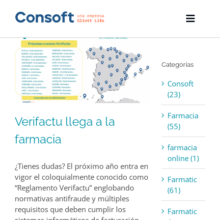
Skip
to
Toggle
content
Naviga
Inicio
Categorías
Farmatic
Consoft
Descargas
(23)
Farmacia
Servicios
Verifactu llega a la
(55)
farmacia
Blog
farmacia
online (1)
¿Tienes dudas? El próximo año entra en
Empresa
vigor el coloquialmente conocido como
Farmatic
“Reglamento Verifactu” englobando
(61)
Contacto
normativas antifraude y múltiples
requisitos que deben cumplir los
Farmatic
sistemas informáticos de facturación