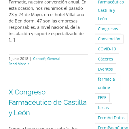
Farmatic, nuestra convención anual. En
Farmacéutico
esta ocasión, nos reunimos el pasado
Castilla y
23 y 24 de Mayo, en el hotel Villaitana
León
de Benidorm. 47 son las empresas
responsables, a nivel nacional, de la
Congresos
instalación y soporte especializado de
Convención
[...]
COVID-19
1 junio 2018
|
Consoft
,
General
Cáceres
Read More
Eventos
farmacia
online
X Congreso
FEFE
Farmacéutico de Castilla
ferias
y León
FormActDatos
FormPagoCurso
Como a buen seguro ya sabrás, los