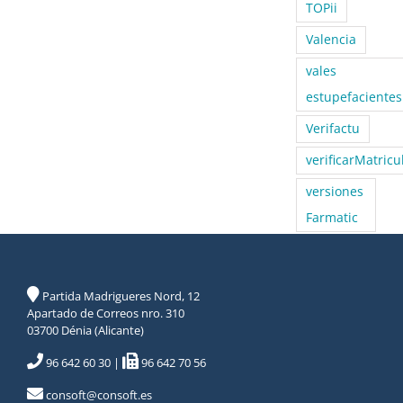
TOPii
Valencia
vales
estupefacientes
Verifactu
verificarMatricu
versiones
Farmatic
Partida Madrigueres Nord, 12
Apartado de Correos nro. 310
03700 Dénia (Alicante)
96 642 60 30
|
96 642 70 56
consoft@consoft.es