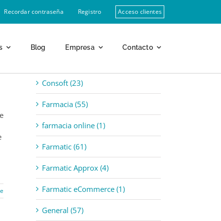
Recordar contraseña
Registro
Acceso clientes
s
Blog
Empresa
Contacto
Categorías
Consoft (23)
Farmacia (55)
e
farmacia online (1)
e
Farmatic (61)
Farmatic Approx (4)
Farmatic eCommerce (1)
re
General (57)