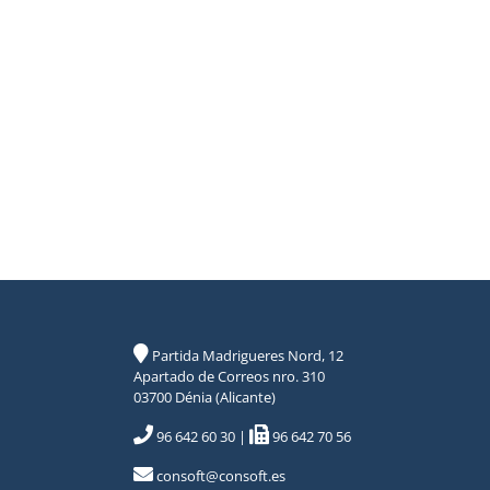
Partida Madrigueres Nord, 12
Apartado de Correos nro. 310
03700 Dénia (Alicante)
96 642 60 30
|
96 642 70 56
consoft@consoft.es