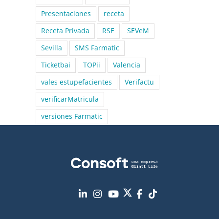
Presentaciones
receta
Receta Privada
RSE
SEVeM
Sevilla
SMS Farmatic
Ticketbai
TOPii
Valencia
vales estupefacientes
Verifactu
verificarMatricula
versiones Farmatic