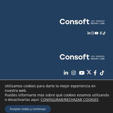
Utilizamos cookies para darte la mejor experiencia en
nuestra web.
Puedes informarte más sobre qué cookies estamos utilizando
o desactivarlas aquí:
CONFIGURAR/RECHAZAR COOKIES
.
Aviso Legal
Política de Privacidad
Copyright
2026 - Consoft |
|
|
Aceptar todas y continuar
Política de Cookies
Seguridad de sus datos
|