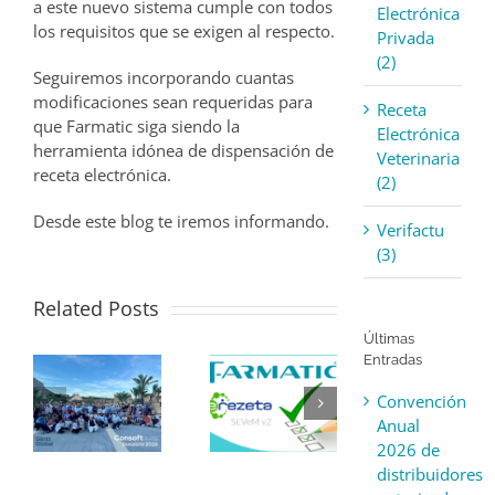
a este nuevo sistema cumple con todos
Electrónica
los requisitos que se exigen al respecto.
Privada
(2)
Seguiremos incorporando cuantas
modificaciones sean requeridas para
Receta
que Farmatic siga siendo la
Electrónica
herramienta idónea de dispensación de
Veterinaria
receta electrónica.
(2)
Desde este blog te iremos informando.
Verifactu
(3)
Related Posts
Últimas
Entradas
Convención
Anual
2026 de
distribuidores