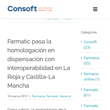
Skip
to
Toggle
content
Naviga
Previous
Next
Inicio
Categorías
Farmatic
Farmatic pasa la
Consoft
Descargas
(23)
homologación en
Farmacia
dispensación con
Servicios
(55)
interoperabilidad en La
Blog
farmacia
Rioja y Castilla-La
online (1)
Empresa
Mancha
Farmatic
(61)
Contacto
16 marzo 2017
|
Farmacia
,
Farmatic
,
General
Farmatic
Como sabrás, la implantación de la