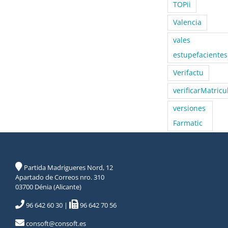
TOPii
Valencia
vales
estupefacientes
Verifactu
verificarMatricu
versiones
Farmatic
Partida Madrigueres Nord, 12
Apartado de Correos nro. 310
03700 Dénia (Alicante)
96 642 60 30
|
96 642 70 56
consoft@consoft.es