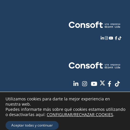
Utilizamos cookies para darte la mejor experiencia en
nuestra web.
Puedes informarte más sobre qué cookies estamos utilizando
o desactivarlas aquí:
CONFIGURAR/RECHAZAR COOKIES
.
Aviso Legal
Política de Privacidad
Copyright
2026 - Consoft |
|
|
Aceptar todas y continuar
Política de Cookies
Seguridad de sus datos
|