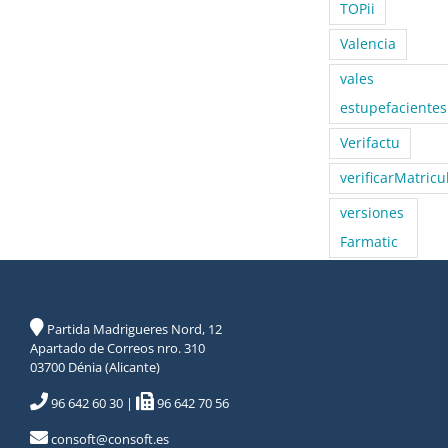
TOPii
Valencia
vales
estupefacientes
Verifactu
verificarMatricu
versiones
Farmatic
Partida Madrigueres Nord, 12
Apartado de Correos nro. 310
03700 Dénia (Alicante)
96 642 60 30
|
96 642 70 56
consoft@consoft.es