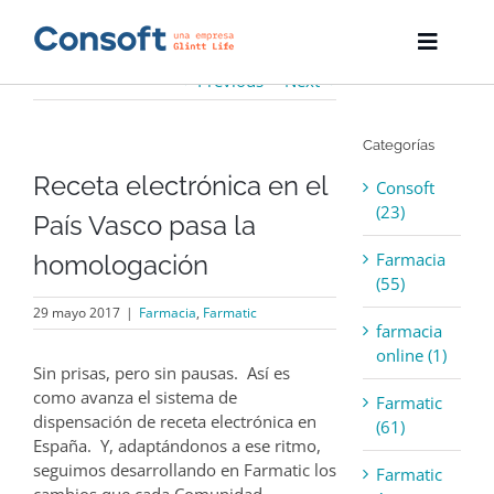
Skip
to
Toggle
content
Naviga
Previous
Next
Inicio
Categorías
Farmatic
Receta electrónica en el
Consoft
Descargas
(23)
País Vasco pasa la
Farmacia
homologación
Servicios
(55)
29 mayo 2017
|
Farmacia
,
Farmatic
Blog
farmacia
online (1)
Sin prisas, pero sin pausas. Así es
Empresa
como avanza el sistema de
Farmatic
dispensación de receta electrónica en
(61)
Contacto
España. Y, adaptándonos a ese ritmo,
seguimos desarrollando en Farmatic los
Farmatic