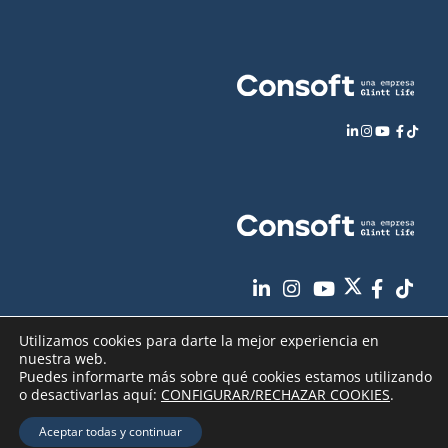
Utilizamos cookies para darte la mejor experiencia en
nuestra web.
Puedes informarte más sobre qué cookies estamos utilizando
o desactivarlas aquí:
CONFIGURAR/RECHAZAR COOKIES
.
Aviso Legal
Política de Privacidad
Copyright
2026 - Consoft |
|
|
Aceptar todas y continuar
Política de Cookies
Seguridad de sus datos
|