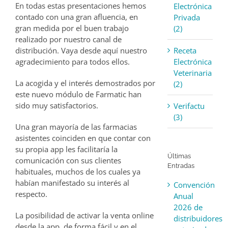
En todas estas presentaciones hemos
Electrónica
contado con una gran afluencia, en
Privada
gran medida por el buen trabajo
(2)
realizado por nuestro canal de
Receta
distribución. Vaya desde aquí nuestro
Electrónica
agradecimiento para todos ellos.
Veterinaria
La acogida y el interés demostrados por
(2)
este nuevo módulo de Farmatic han
sido muy satisfactorios.
Verifactu
(3)
Una gran mayoría de las farmacias
asistentes coinciden en que contar con
su propia app les facilitaría la
Últimas
comunicación con sus clientes
Entradas
habituales, muchos de los cuales ya
habían manifestado su interés al
Convención
respecto.
Anual
2026 de
La posibilidad de activar la venta online
distribuidores
desde la app, de forma fácil y en el