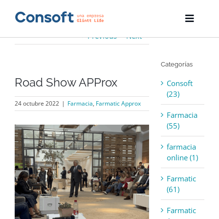
Skip
to
Toggle
content
Naviga
Previous
Next
Inicio
Categorías
Farmatic
Road Show APProx
Consoft
Descargas
(23)
24 octubre 2022
|
Farmacia
,
Farmatic Approx
Farmacia
Servicios
(55)
View
Larger
Blog
farmacia
Image
online (1)
Empresa
Farmatic
(61)
Contacto
Farmatic