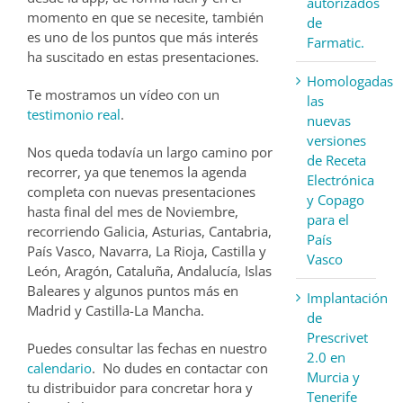
autorizados
momento en que se necesite, también
de
es uno de los puntos que más interés
Farmatic.
ha suscitado en estas presentaciones.
Homologadas
Te mostramos un vídeo con un
las
testimonio real
.
nuevas
versiones
Nos queda todavía un largo camino por
de Receta
recorrer, ya que tenemos la agenda
Electrónica
completa con nuevas presentaciones
y Copago
hasta final del mes de Noviembre,
para el
recorriendo Galicia, Asturias, Cantabria,
País
País Vasco, Navarra, La Rioja, Castilla y
Vasco
León, Aragón, Cataluña, Andalucía, Islas
Baleares y algunos puntos más en
Implantación
Madrid y Castilla-La Mancha.
de
Prescrivet
Puedes consultar las fechas en nuestro
2.0 en
calendario
. No dudes en contactar con
Murcia y
tu distribuidor para concretar hora y
Tenerife