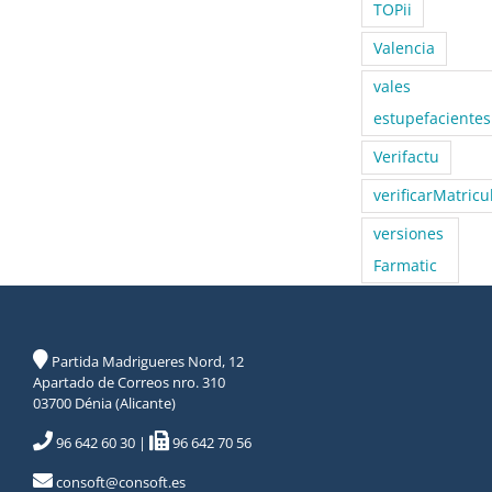
TOPii
Valencia
vales
estupefacientes
Verifactu
verificarMatricu
versiones
Farmatic
Partida Madrigueres Nord, 12
Apartado de Correos nro. 310
03700 Dénia (Alicante)
96 642 60 30
|
96 642 70 56
consoft@consoft.es