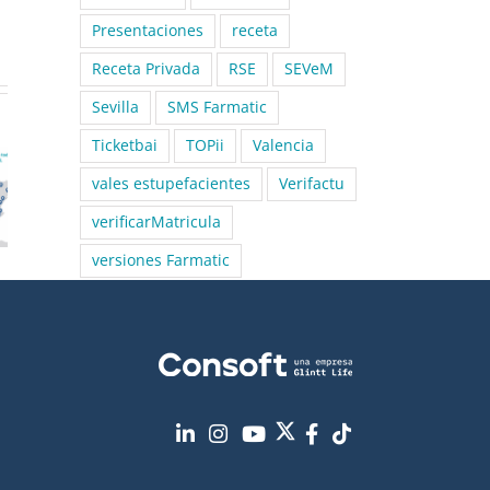
Presentaciones
receta
Receta Privada
RSE
SEVeM
Sevilla
SMS Farmatic
Ticketbai
TOPii
Valencia
vales estupefacientes
Verifactu
verificarMatricula
versiones Farmatic