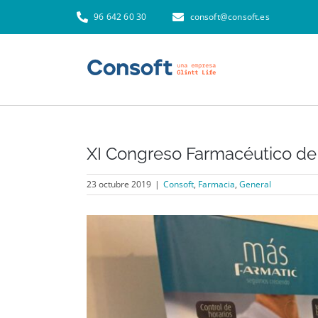
Skip
96 642 60 30
consoft@consoft.es
to
content
XI Congreso Farmacéutico de 
23 octubre 2019
|
Consoft
,
Farmacia
,
General
View
Larger
Image