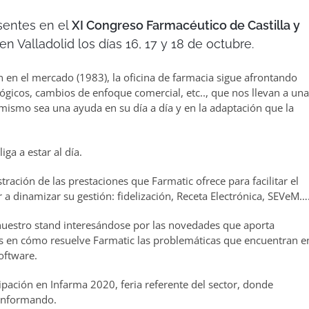
sentes en el
XI Congreso Farmacéutico de Castilla y
 Valladolid los días 16, 17 y 18 de octubre.
en el mercado (1983), la oficina de farmacia sigue afrontando
gicos, cambios de enfoque comercial, etc.., que nos llevan a una
 mismo sea una ayuda en su día a día y en la adaptación que la
a a estar al día.
ación de las prestaciones que Farmatic ofrece para facilitar el
r a dinamizar su gestión: fidelización, Receta Electrónica, SEVeM…
nuestro stand interesándose por las novedades que aporta
os en cómo resuelve Farmatic las problemáticas que encuentran e
oftware.
ación en Infarma 2020, feria referente del sector, donde
 informando.