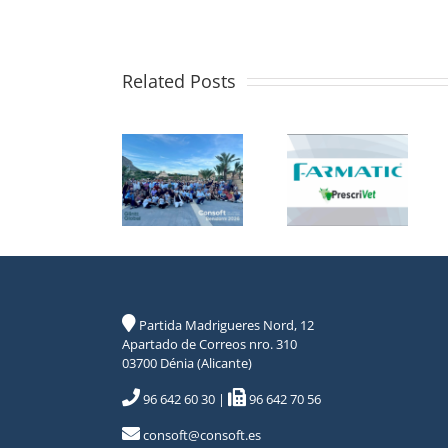
Related Posts
Partida Madrigueres Nord, 12
Apartado de Correos nro. 310
03700 Dénia (Alicante)
96 642 60 30
|
96 642 70 56
consoft@consoft.es