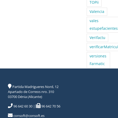
TOPii
Valencia
vales
estupefacientes
Verifactu
verificarMatricu
versiones
Farmatic
Partida Madrigueres Nord, 12
Apartado de Correos nro. 310
03700 Dénia (Alicante)
96 642 60 30
|
96 642 70 56
consoft@consoft.es