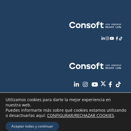
Utilizamos cookies para darte la mejor experiencia en
nuestra web.
Puedes informarte más sobre qué cookies estamos utilizando
o desactivarlas aquí:
CONFIGURAR/RECHAZAR COOKIES
.
Aviso Legal
Política de Privacidad
Copyright
2026 - Consoft |
|
|
Aceptar todas y continuar
Política de Cookies
Seguridad de sus datos
|