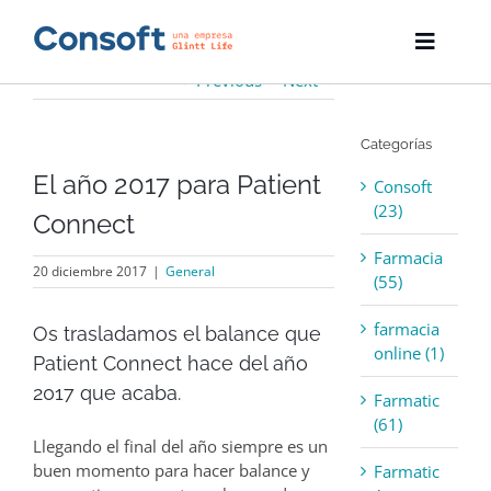
Skip
to
Toggle
content
Naviga
Previous
Next
Inicio
Categorías
Farmatic
El año 2017 para Patient
Consoft
Descargas
(23)
Connect
Farmacia
Servicios
20 diciembre 2017
|
General
(55)
Blog
farmacia
Os trasladamos el balance que
online (1)
Patient Connect hace del año
Empresa
2017 que acaba.
Farmatic
(61)
Contacto
Llegando el final del año siempre es un
buen momento para hacer balance y
Farmatic