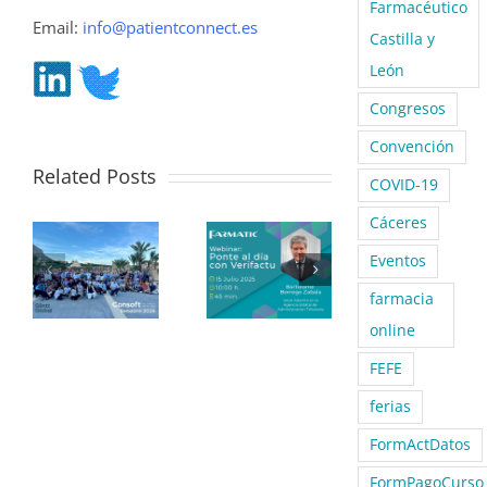
Farmacéutico
Email:
info@patientconnect.es
Castilla y
León
Congresos
Convención
Related Posts
COVID-19
Cáceres
Eventos
farmacia
online
FEFE
ferias
FormActDatos
FormPagoCurso