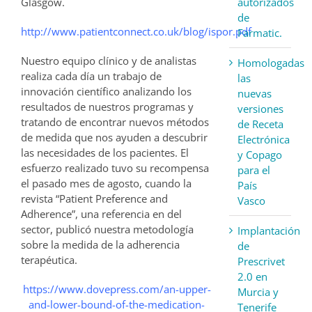
autorizados
Glasgow.
de
http://www.patientconnect.co.uk/blog/ispor.pdf
Farmatic.
Nuestro equipo clínico y de analistas
Homologadas
realiza cada día un trabajo de
las
innovación científico analizando los
nuevas
resultados de nuestros programas y
versiones
tratando de encontrar nuevos métodos
de Receta
de medida que nos ayuden a descubrir
Electrónica
las necesidades de los pacientes. El
y Copago
esfuerzo realizado tuvo su recompensa
para el
el pasado mes de agosto, cuando la
País
revista “Patient Preference and
Vasco
Adherence”, una referencia en del
sector, publicó nuestra metodología
Implantación
sobre la medida de la adherencia
de
terapéutica.
Prescrivet
2.0 en
https://www.dovepress.com/an-upper-
Murcia y
and-lower-bound-of-the-medication-
Tenerife