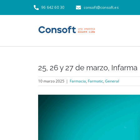
Skip
96 642 60 30
consoft@consoft.es
to
content
25, 26 y 27 de marzo, Infarma
10 marzo 2025
|
Farmacia
,
Farmatic
,
General
View
Larger
Image