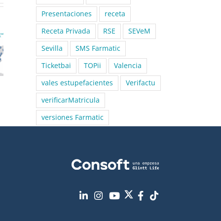
Presentaciones
receta
Receta Privada
RSE
SEVeM
Sevilla
SMS Farmatic
Ticketbai
TOPii
Valencia
vales estupefacientes
Verifactu
verificarMatricula
versiones Farmatic