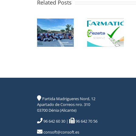
Related Posts
Partida Madrigueres Nord, 12
Apartado de Correos nro. 310
03700 Dénia (Alicante)
96 642 60 30
|
96 642 70 56
consoft@consoft.es