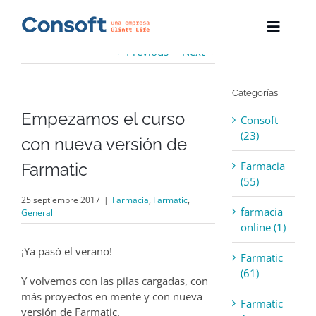
Skip
to
Toggle
content
Naviga
Previous
Next
Inicio
Categorías
Farmatic
Empezamos el curso
Consoft
Descargas
(23)
con nueva versión de
Farmacia
Farmatic
Servicios
(55)
25 septiembre 2017
|
Farmacia
,
Farmatic
,
Blog
farmacia
General
online (1)
Empresa
¡Ya pasó el verano!
Farmatic
(61)
Contacto
Y volvemos con las pilas cargadas, con
más proyectos en mente y con nueva
Farmatic
versión de Farmatic.