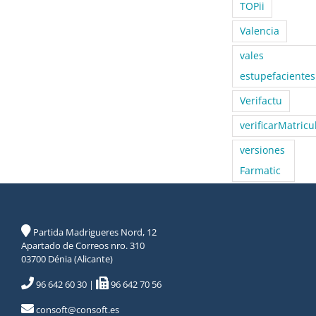
TOPii
Valencia
vales
estupefacientes
Verifactu
verificarMatricu
versiones
Farmatic
Partida Madrigueres Nord, 12
Apartado de Correos nro. 310
03700 Dénia (Alicante)
96 642 60 30
|
96 642 70 56
consoft@consoft.es