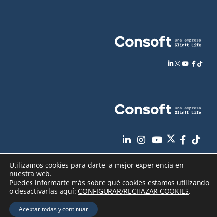
Utilizamos cookies para darte la mejor experiencia en
nuestra web.
Puedes informarte más sobre qué cookies estamos utilizando
o desactivarlas aquí:
CONFIGURAR/RECHAZAR COOKIES
.
Aviso Legal
Política de Privacidad
Copyright
2026 - Consoft |
|
|
Aceptar todas y continuar
Política de Cookies
Seguridad de sus datos
|