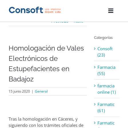
Skip
to
Toggle
content
Naviga
Previous
Next
Inicio
Categorías
Farmatic
Homologación de Vales
Consoft
Descargas
(23)
Electrónicos de
Farmacia
Estupefacientes en
Servicios
(55)
Badajoz
Blog
farmacia
15 junio 2020
|
General
online (1)
Empresa
Farmatic
(61)
Contacto
Tras la homologación en Cáceres, y
Farmatic
siguiendo con los trámites oficiales de