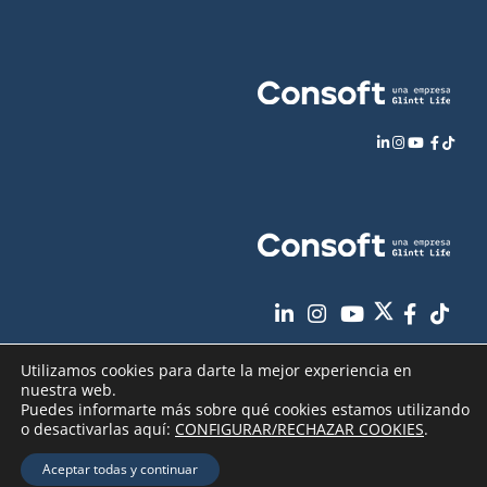
Utilizamos cookies para darte la mejor experiencia en
nuestra web.
Puedes informarte más sobre qué cookies estamos utilizando
o desactivarlas aquí:
CONFIGURAR/RECHAZAR COOKIES
.
Aviso Legal
Política de Privacidad
Copyright
2026 - Consoft |
|
|
Aceptar todas y continuar
Política de Cookies
Seguridad de sus datos
|