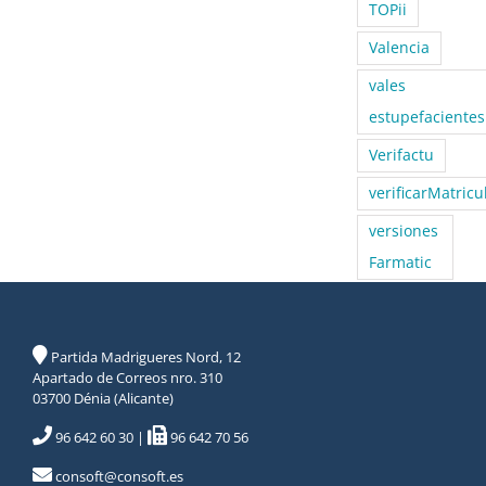
TOPii
Valencia
vales
estupefacientes
Verifactu
verificarMatricu
versiones
Farmatic
Partida Madrigueres Nord, 12
Apartado de Correos nro. 310
03700 Dénia (Alicante)
96 642 60 30
|
96 642 70 56
consoft@consoft.es