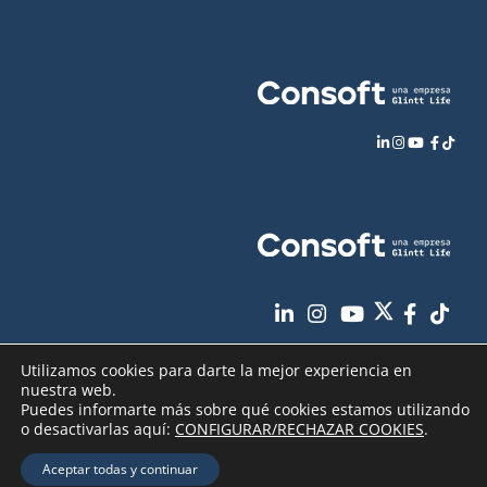
Utilizamos cookies para darte la mejor experiencia en
nuestra web.
Puedes informarte más sobre qué cookies estamos utilizando
o desactivarlas aquí:
CONFIGURAR/RECHAZAR COOKIES
.
Aviso Legal
Política de Privacidad
Copyright
2026 - Consoft |
|
|
Aceptar todas y continuar
Política de Cookies
Seguridad de sus datos
|