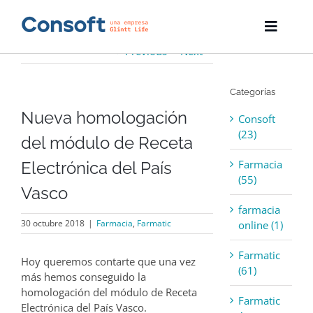
Skip
to
Toggle
content
Naviga
Previous
Next
Inicio
Categorías
Farmatic
Nueva homologación
Consoft
Descargas
(23)
del módulo de Receta
Farmacia
Electrónica del País
Servicios
(55)
Vasco
Blog
farmacia
30 octubre 2018
|
Farmacia
,
Farmatic
online (1)
Empresa
Farmatic
Hoy queremos contarte que una vez
(61)
Contacto
más hemos conseguido la
homologación del módulo de Receta
Farmatic
Electrónica del País Vasco.