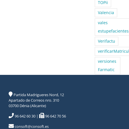
TOPii
Valencia
vales
estupefacientes
Verifactu
verificarMatricu
versiones
Farmatic
Partida Madrigueres Nord, 12
Apartado de Correos nro. 310
03700 Dénia (Alicante)
96 642 60 30
|
96 642 70 56
consoft@consoft.es