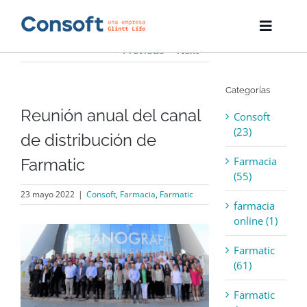
Skip
to
Toggle
content
Naviga
Previous
Next
Inicio
Categorías
Farmatic
Reunión anual del canal
Consoft
Descargas
(23)
de distribución de
Farmacia
Farmatic
Servicios
(55)
23 mayo 2022
|
Consoft
,
Farmacia
,
Farmatic
Blog
farmacia
online (1)
View
Empresa
Larger
Farmatic
Image
(61)
Contacto
Farmatic