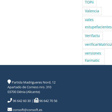
TOPii
Valencia
vales
estupefacientes
Verifactu
verificarMatricu
versiones
Farmatic
Partida Madrigueres Nord, 12
Apartado de Correos nro. 310
03700 Dénia (Alicante)
96 642 60 30
|
96 642 70 56
consoft@consoft.es