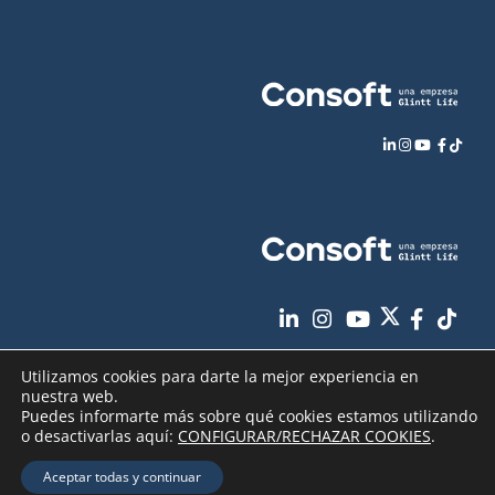
Utilizamos cookies para darte la mejor experiencia en
nuestra web.
Puedes informarte más sobre qué cookies estamos utilizando
o desactivarlas aquí:
CONFIGURAR/RECHAZAR COOKIES
.
Aviso Legal
Política de Privacidad
Copyright
2026 - Consoft |
|
|
Aceptar todas y continuar
Política de Cookies
Seguridad de sus datos
|