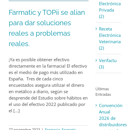
Electrónica
Privada
Farmatic y TOPii se alían
(2)
para dar soluciones
Receta
reales a problemas
Electrónica
Veterinaria
reales.
(2)
¡Ya es posible obtener efectivo
Verifactu
directamente en la farmacia! El efectivo
(3)
es el medio de pago más utilizado en
España. Tres de cada cinco
encuestados asegura utilizar el dinero
Últimas
en metálico a diario, según se
Entradas
desprende del Estudio sobre hábitos en
el uso del efectivo 2022 publicado por
Convención
el [...]
Anual
2026 de
distribuidores
27 noviembre 2023
|
Farmacia
,
Farmatic