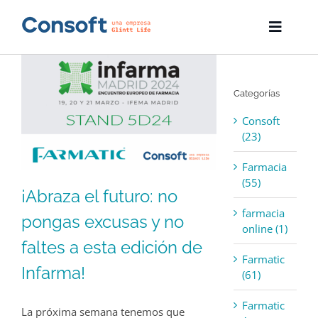
Skip
to
Toggle
content
Naviga
Inicio
Categorías
Farmatic
Consoft
Descargas
(23)
Farmacia
Servicios
(55)
¡Abraza el futuro: no
Blog
farmacia
pongas excusas y no
online (1)
Empresa
faltes a esta edición de
Farmatic
Infarma!
(61)
Contacto
Farmatic
La próxima semana tenemos que