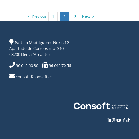
Previous
Next
1
2
3
Partida Madrigueres Nord, 12
Apartado de Correos nro. 310
03700 Dénia (Alicante)
96 642 60 30
|
96 642 70 56
consoft@consoft.es